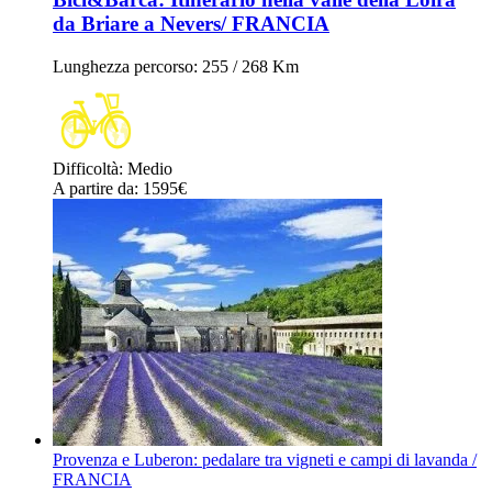
da Briare a Nevers/ FRANCIA
Lunghezza percorso
: 255 / 268 Km
Difficoltà
:
Medio
A partire da
: 1595
€
Provenza e Luberon: pedalare tra vigneti e campi di lavanda /
FRANCIA