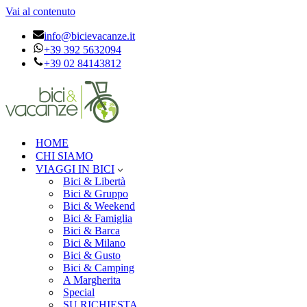
Vai al contenuto
info@bicievacanze.it
+39 392 5632094
+39 02 84143812
HOME
CHI SIAMO
VIAGGI IN BICI
Bici & Libertà
Bici & Gruppo
Bici & Weekend
Bici & Famiglia
Bici & Barca
Bici & Milano
Bici & Gusto
Bici & Camping
A Margherita
Special
SU RICHIESTA