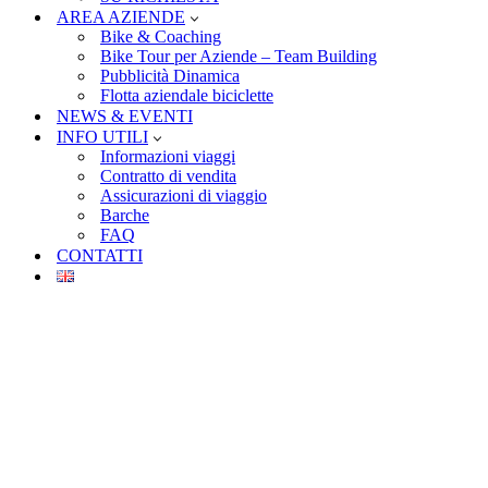
AREA AZIENDE
Bike & Coaching
Bike Tour per Aziende – Team Building
Pubblicità Dinamica
Flotta aziendale biciclette
NEWS & EVENTI
INFO UTILI
Informazioni viaggi
Contratto di vendita
Assicurazioni di viaggio
Barche
FAQ
CONTATTI