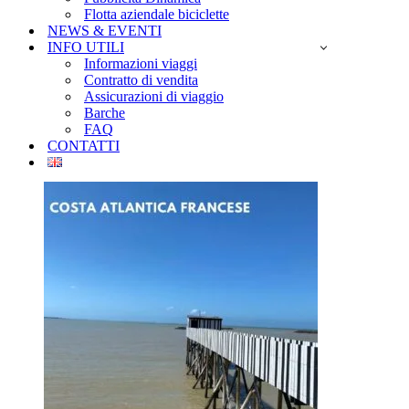
Flotta aziendale biciclette
NEWS & EVENTI
INFO UTILI
Informazioni viaggi
Contratto di vendita
Assicurazioni di viaggio
Barche
FAQ
CONTATTI