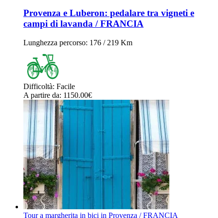
Provenza e Luberon: pedalare tra vigneti e
campi di lavanda / FRANCIA
Lunghezza percorso
: 176 / 219 Km
Difficoltà
:
Facile
A partire da
: 1150.00
€
Tour a margherita in bici in Provenza / FRANCIA