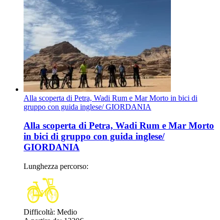
Alla scoperta di Petra, Wadi Rum e Mar Morto in bici di
gruppo con guida inglese/ GIORDANIA
Alla scoperta di Petra, Wadi Rum e Mar Morto
in bici di gruppo con guida inglese/
GIORDANIA
Lunghezza percorso
:
Difficoltà
:
Medio