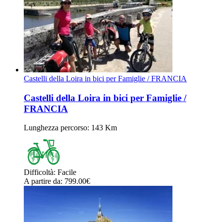
Castelli della Loira in bici per Famiglie / FRANCIA
Castelli della Loira in bici per Famiglie /
FRANCIA
Lunghezza percorso
: 143 Km
Difficoltà
:
Facile
A partire da
: 799.00
€