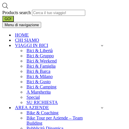
Products search
GO!
Menu di navigazione
HOME
CHI SIAMO
VIAGGI IN BICI
Bici & Libertà
Bici & Gruppo
Bici & Weekend
Bici & Famiglia
Bici & Barca
Bici & Milano
Bici & Gusto
Bici & Camping
A Margherita
Special
SU RICHIESTA
AREA AZIENDE
Bike & Coaching
Bike Tour per Aziende – Team
Building
Pubblicità Dinamica