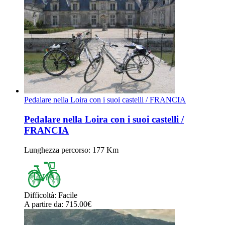
Pedalare nella Loira con i suoi castelli / FRANCIA
Pedalare nella Loira con i suoi castelli /
FRANCIA
Lunghezza percorso
: 177 Km
Difficoltà
:
Facile
A partire da
: 715.00
€