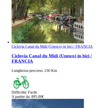
Ciclovia Canal du Midi (Unesco) in bici / FRANCIA
Ciclovia Canal du Midi (Unesco) in bici /
FRANCIA
Lunghezza percorso
: 230 Km
Difficoltà
:
Facile
A partire da
: 895.00
€