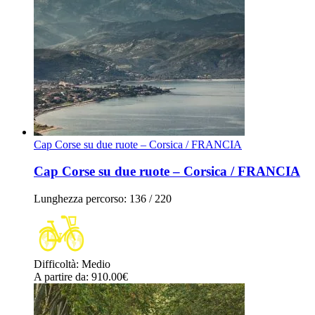
Cap Corse su due ruote – Corsica / FRANCIA
Cap Corse su due ruote – Corsica / FRANCIA
Lunghezza percorso
: 136 / 220
Difficoltà
:
Medio
A partire da
: 910.00
€