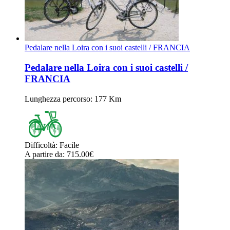
Pedalare nella Loira con i suoi castelli / FRANCIA
Pedalare nella Loira con i suoi castelli /
FRANCIA
Lunghezza percorso
: 177 Km
Difficoltà
:
Facile
A partire da
: 715.00
€