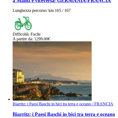
a Mainz e viceversa/ GERMANIA-FRANCIA
Lunghezza percorso
: km 165 / 167
Difficoltà
:
Facile
A partire da
: 1299.00
€
Biarritz: i Paesi Baschi in bici tra terra e oceano / FRANCIA
Biarritz: i Paesi Baschi in bici tra terra e oceano