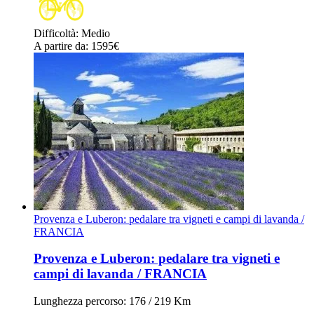
Difficoltà
:
Medio
A partire da
: 1595
€
Provenza e Luberon: pedalare tra vigneti e campi di lavanda /
FRANCIA
Provenza e Luberon: pedalare tra vigneti e
campi di lavanda / FRANCIA
Lunghezza percorso
: 176 / 219 Km