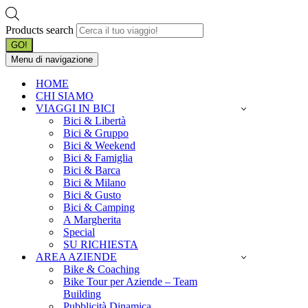
Products search
GO!
Menu di navigazione
HOME
CHI SIAMO
VIAGGI IN BICI
Bici & Libertà
Bici & Gruppo
Bici & Weekend
Bici & Famiglia
Bici & Barca
Bici & Milano
Bici & Gusto
Bici & Camping
A Margherita
Special
SU RICHIESTA
AREA AZIENDE
Bike & Coaching
Bike Tour per Aziende – Team
Building
Pubblicità Dinamica