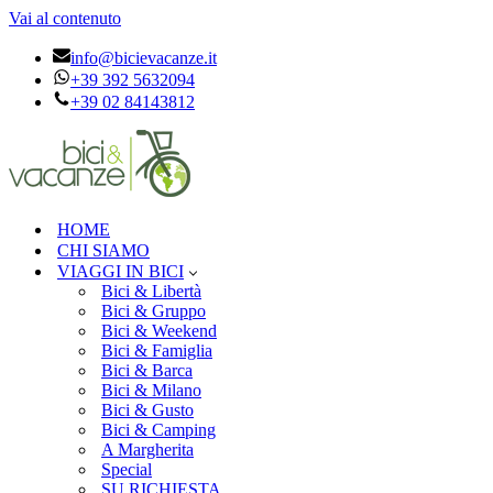
Vai al contenuto
info@bicievacanze.it
+39 392 5632094
+39 02 84143812
HOME
CHI SIAMO
VIAGGI IN BICI
Bici & Libertà
Bici & Gruppo
Bici & Weekend
Bici & Famiglia
Bici & Barca
Bici & Milano
Bici & Gusto
Bici & Camping
A Margherita
Special
SU RICHIESTA