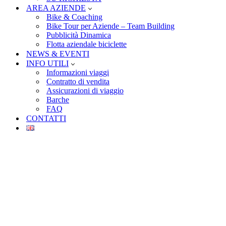
AREA AZIENDE
Bike & Coaching
Bike Tour per Aziende – Team Building
Pubblicità Dinamica
Flotta aziendale biciclette
NEWS & EVENTI
INFO UTILI
Informazioni viaggi
Contratto di vendita
Assicurazioni di viaggio
Barche
FAQ
CONTATTI