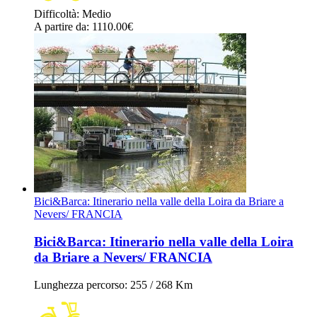
Difficoltà
:
Medio
A partire da
: 1110.00
€
Bici&Barca: Itinerario nella valle della Loira da Briare a
Nevers/ FRANCIA
Bici&Barca: Itinerario nella valle della Loira
da Briare a Nevers/ FRANCIA
Lunghezza percorso
: 255 / 268 Km