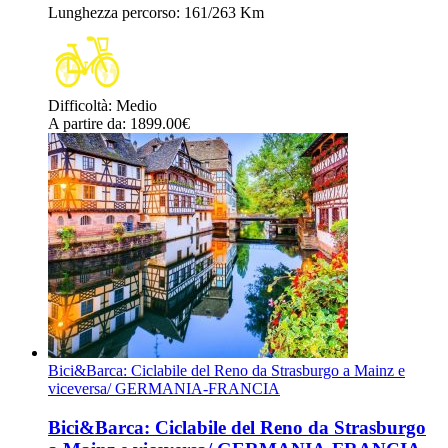
Lunghezza percorso
: 161/263 Km
Difficoltà
:
Medio
A partire da
: 1899.00
€
Bici&Barca: Ciclabile del Reno da Strasburgo a Mainz e
viceversa/ GERMANIA-FRANCIA
Bici&Barca: Ciclabile del Reno da Strasburgo