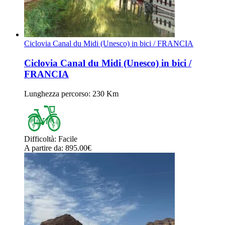
Ciclovia Canal du Midi (Unesco) in bici / FRANCIA
Ciclovia Canal du Midi (Unesco) in bici /
FRANCIA
Lunghezza percorso
: 230 Km
Difficoltà
:
Facile
A partire da
: 895.00
€